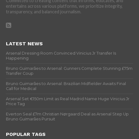
Committed to creating content that informs, educates, and
entertains across various platforms, we prioritize integrity,
transparency, and balanced journalism.
LATEST NEWS
Arsenal Dressing Room Convinced Vinicius Jr Transfer Is
Happening
Bruno Guimarães to Arsenal: Gunners Complete Stunning £75m
Transfer Coup
Bruno Guimarães to Arsenal: Brazilian Midfielder Awaits Final
Call for Medical
Arsenal Set €150m Limit as Real Madrid Name Huge Vinicius Jr
Price Tag
Everton Seal £7m Christian Nørgaard Deal as Arsenal Step Up
Bruno Guimarães Pursuit
POPULAR TAGS