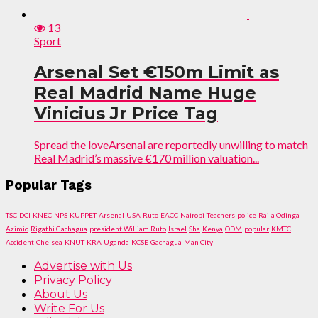
13
Sport
Arsenal Set €150m Limit as
Real Madrid Name Huge
Vinicius Jr Price Tag
Spread the loveArsenal are reportedly unwilling to match
Real Madrid’s massive €170 million valuation...
Popular Tags
TSC
DCI
KNEC
NPS
KUPPET
Arsenal
USA
Ruto
EACC
Nairobi
Teachers
police
Raila Odinga
Azimio
Rigathi Gachagua
president William Ruto
Israel
Sha
Kenya
ODM
popular
KMTC
Accident
Chelsea
KNUT
KRA
Uganda
KCSE
Gachagua
Man City
Advertise with Us
Privacy Policy
About Us
Write For Us