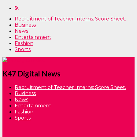
Recruitment of Teacher Interns: Score Sheet.
Business
News
Entertainment
Fashion
Sports
K47 Digital News
Recruitment of Teacher Interns: Score Sheet.
Business
News
Entertainment
Fashion
Sports