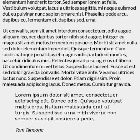
elementum hendrerit tortor. Sed semper lorem at felis.
Vestibulum volutpat, lacus a ultrices sagittis, mi neque euismod
dui, eu pulvinar nunc sapien ornare nisl. Phasellus pede arcu,
dapibus eu, fermentum et, dapibus sed, urna.
Ut convallis, sem sit amet interdum consectetuer, odio augue
aliquam leo, nec dapibus tortor nibh sed augue. Integer eu
magna sit amet metus fermentum posuere. Morbi sit amet nulla
sed dolor elementum imperdiet. Quisque fermentum. Cum
sociis natoque penatibus et magnis xdis parturient montes,
nascetur ridiculus mus. Pellentesque adipiscing eros ut libero.
Ut condimentum mi vel tellus. Suspendisse laoreet. Fusce ut est
sed dolor gravida convallis. Morbi vitae ante. Vivamus ultrices
luctus nunc. Suspendisse et dolor. Etiam dignissim. Proin
malesuada adipiscing lacus. Donec metus. Curabitur gravida.
Lorem ipsum dolor sit amet, consectetuer
adipiscing elit. Donec odio. Quisque volutpat
mattis eros. Nullam malesuada erat ut
turpis. Suspendisse urna nibh viverra non
semper suscipit posuere a pede.
Tom Taneone