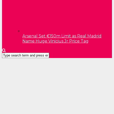
Arsenal Set €150m Limit as Real Madrid
Name Huge Vinicius Jr Price Tag