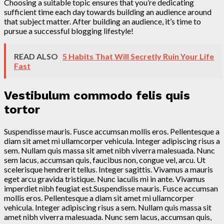
Choosing a suitable topic ensures that you’re dedicating
sufficient time each day towards building an audience around
that subject matter. After building an audience, it’s time to
pursue a successful blogging lifestyle!
READ ALSO
5 Habits That Will Secretly Ruin Your Life
Fast
Vestibulum commodo felis quis
tortor
Suspendisse mauris. Fusce accumsan mollis eros. Pellentesque a
diam sit amet mi ullamcorper vehicula. Integer adipiscing risus a
sem. Nullam quis massa sit amet nibh viverra malesuada. Nunc
sem lacus, accumsan quis, faucibus non, congue vel, arcu. Ut
scelerisque hendrerit tellus. Integer sagittis. Vivamus a mauris
eget arcu gravida tristique. Nunc iaculis mi in ante. Vivamus
imperdiet nibh feugiat est.Suspendisse mauris. Fusce accumsan
mollis eros. Pellentesque a diam sit amet mi ullamcorper
vehicula. Integer adipiscing risus a sem. Nullam quis massa sit
amet nibh viverra malesuada. Nunc sem lacus, accumsan quis,